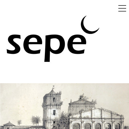
ME
Skip
to
content
Revista Sepé (ISSN 2675-
Revista literária sediada em Porto Alegre, RS. Editada por
Lucio Carvalho e colaboradores.
9365)