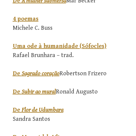
De
A mulher submersa
Mar Becker
4 poemas
Michele C. Buss
Uma ode à humanidade (Sófocles)
Rafael Brunhara – trad.
De
Sagrado coração
Robertson Frizero
De
Subir ao mural
Ronald Augusto
De
Flor de Udumbara
Sandra Santos