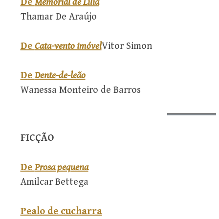
De
Memorial de Lilia
Thamar De Araújo
De
Cata-vento imóvel
Vitor Simon
D
e
Dente-de-leão
Wanessa Monteiro de Barros
FICÇÃO
De
Prosa pequena
Amilcar Bettega
Pealo de cucharra