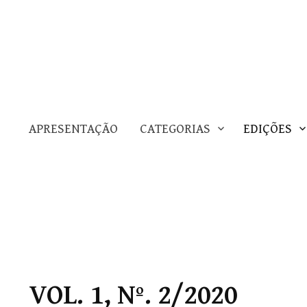
APRESENTAÇÃO
CATEGORIAS
EDIÇÕES
SSN 2675-9365)
re, RS. Editada por Lucio Carvalho e colaboradores.
VOL. 1, Nº. 2/2020