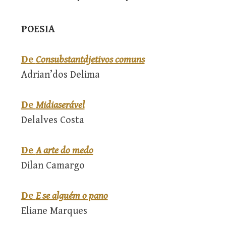
POESIA
De
Consubstantdjetivos comuns
Adrian’dos Delima
De
Midiaserável
Delalves Costa
De
A arte do medo
Dilan Camargo
De
E se alguém o pano
Eliane Marques