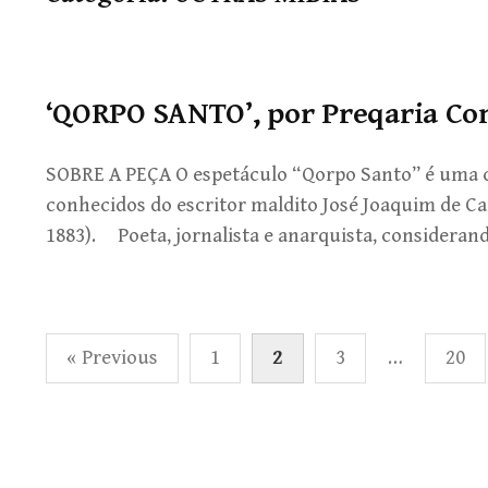
‘QORPO SANTO’, por Preqaria Co
SOBRE A PEÇA O espetáculo “Qorpo Santo” é uma c
conhecidos do escritor maldito José Joaquim de C
1883). Poeta, jornalista e anarquista, consideran
Paginação
« Previous
1
2
3
…
20
de
posts