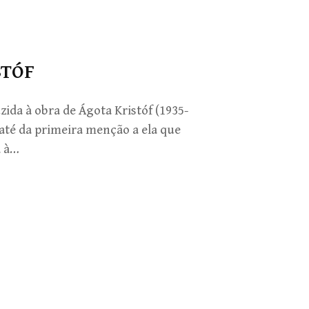
STÓF
ida à obra de Ágota Kristóf (1935-
 até da primeira menção a ela que
a à…