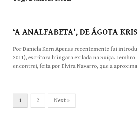
‘A ANALFABETA’, DE ÁGOTA KRI
Por Daniela Kern Apenas recentemente fui introduz
2011), escritora húngara exilada na Suíça. Lembro
encontrei, feita por Elvira Navarro, que a aproxim
Paginação
1
2
Next »
de
posts