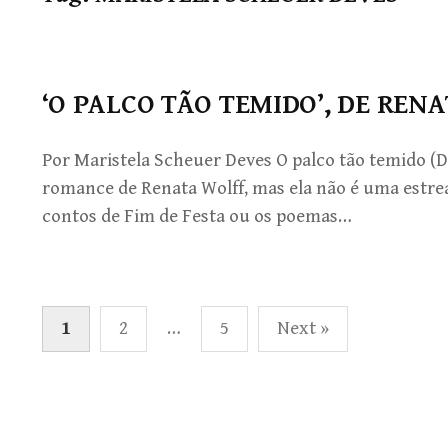
‘O PALCO TÃO TEMIDO’, DE REN
Por Maristela Scheuer Deves O palco tão temido (D
romance de Renata Wolff, mas ela não é uma estrea
contos de Fim de Festa ou os poemas…
Paginação
1
2
…
5
Next »
de
posts