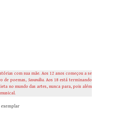
istórias com sua mãe. Aos 12 anos começou a se
vro de poemas,
Savanália
. Aos 18 está terminando
ieta no mundo das artes, nunca para, pois além
musical.
u exemplar