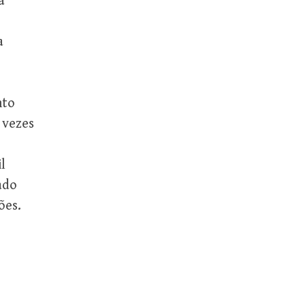
a
a
nto
 vezes
l
ado
ões.