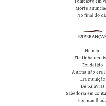
Tombaste em v
Morte anuncia
No final do di
ESPERANÇA
Na mão
Ele tinha um li
Foi detido
A arma não era l
Era munição
De palavras
Sabedoria em conta
Foi humilhad