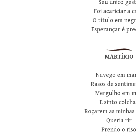
Seu único ges
Foi acariciar a 
O título em negr
Esperançar é prec
MARTÍRIO
Navego em mar
Rasos de sentime
Mergulho em 
E sinto colcha
Roçarem as minhas
Queria rir
Prendo o ris