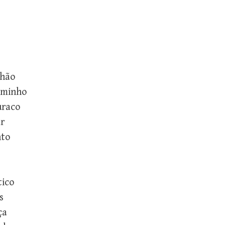
chão
aminho
uraco
r
nto
tico
s
ça