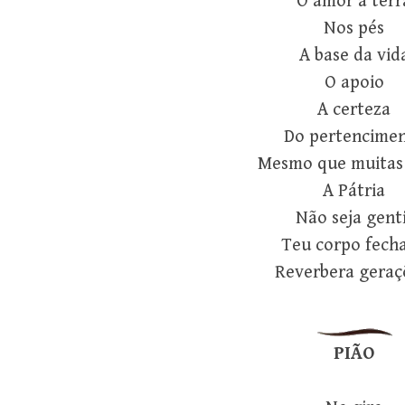
O amor à terr
Nos pés
A base da vid
O apoio
A certeza
Do pertencime
Mesmo que muitas
A Pátria
Não seja genti
Teu corpo fech
Reverbera geraç
PIÃO