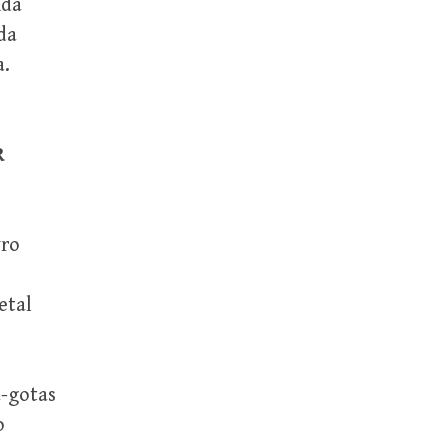
ida
da
a.
R
vro
etal
-gotas
o