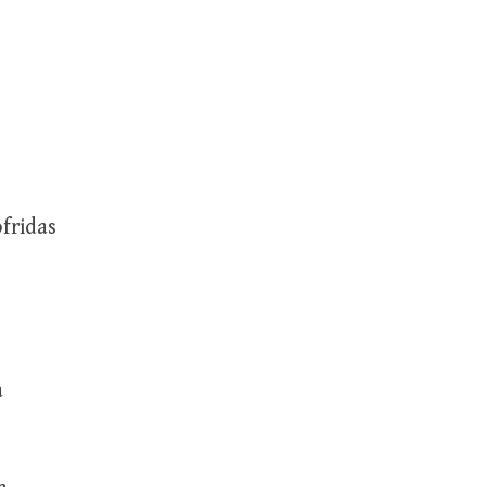
fridas
a