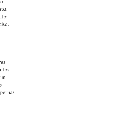
to
capa
ito:
iso!
es
ntos
mim
s
 pernas
o