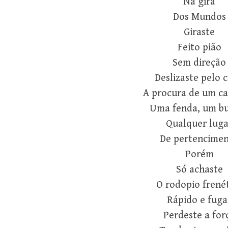
Na gira
Dos Mundos
Giraste
Feito pião
Sem direção
Deslizaste pelo 
A procura de um c
Uma fenda, um b
Qualquer luga
De pertencime
Porém
Só achaste
O rodopio frené
Rápido e fuga
Perdeste a for