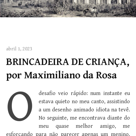
abril 1, 2023
BRINCADEIRA DE CRIANÇA,
por Maximiliano da Rosa
O desafio veio rápido: num instante eu estava quieto no meu canto, assistindo a um desenho animado idiota na tevê. No seguinte, me encontrava diante do meu quase melhor amigo, me esforçando para não parecer apenas um menino. Mandei-o procurar outro para encher o saco. No entanto, ele não me ouviu e ainda falou que eu estava era com medo. Tentei me defender dizendo que não tinha medo de nada. Claro que era mentira, mas fiz como meu pai tinha me ensinado. A mentira tem perna curta, ainda que seja algo necessário, o importante é mostrar na mesma hora que você não é menos que ninguém. Que ninguém é menos que ninguém. Ele disse: se é assim, vai e faz. Meu pai também costuma dizer isso, se quer alguma coisa vai lá e faz, não espere pelos outros. Minha mãe, por outro lado, não diz nada, só fica olhando e concordando com tudo o que o meu pai fala. Ele é policial militar; ela, professora primária na escola onde estudo. Meu pai faz o tipo “policial durão”. Todo mundo tem medo dele. Já minha mãe está mais para Madre Teresa de Calcutá do que para Joana D’Arc. Acho que ela não devia ser assim, o mundo passa por cima de quem é bom demais. Isso é outra coisa que meu pai me diz. Por isso, quando o Felipe apareceu lá em casa e pediu pra ver a pistola automática dele, disse pra ele não me encher o saco. Muitas vezes é preciso muita coragem para dizer não a uma pessoa ou situação. Adivinha quem me ensinou isso? Meu pai, claro. Meu herói. Que pra mim não precisa ter superpoder nenhum. O Batman, por exemplo, não tem, tem é outra coisa muito melhor: dinheiro, e quem tem dinheiro na vida tem o maior poder de todos. Compra quase tudo. Compra mais que casa, carro, roupas de marca, compra principalmente as pessoas. E sendo dono das pessoas se é dono do mundo. Palavras do meu pai, ouvi uma vez ele dizendo isso pra minha mãe. Meu pai não tem dinheiro. Tem uma arma. Por isso ninguém se mete com ele. Tanto que é o único policial do bairro que anda fardado por aí. Os outros, por sua vez, vivem esgueirando-se pelos cantos, saem de casa com a farda escondida numa sacola, e quando precisam lavá-la, não botam pra secar no varal, medo de que os bandidos descubram que naquela casa mora um PM. Passam seus dias numa espécie de clandestinidade, se escondendo, como se fossem eles os criminosos. Esses caras não tem fibra. Têm medo, e ter medo é ser fraco. E ser fraco é pedir pra morrer. E ninguém quer morrer. Todo mundo quer continuar vivo por mais que a vida não seja fácil, às vezes. Perguntei pro meu amigo se ele tinha certeza de que queria ver mesmo a arma do meu pai. Ele disse que sim. No fundo o Felipe tem inveja de mim porque o pai dele não era como o meu. O cara vivia sempre bêbado, e raramente trabalhava. Na verdade ele não era o pai verdadeiro do meu amigo, era só um cara que se juntara com a mãe dele. Uma vez ele bateu nela, e um vizinho veio aqui em casa chamar meu pai. Então ele foi lá e botou a arma na cabeça do cara e avisou que se ele batesse na mulher outra vez, ia colocá-lo junto com outros cinquenta caras igual a ele numa cela onde caberiam no máximo uns vinte, e o esqueceria lá por muito tempo. Aí ele ia ter de comer em pé, cagar em pé, dormir em pé, rezar em pé. Esses argumentos bastaram para convencê-lo a nunca mais encostar um dedo na mãe do meu amigo. Isso quem me contou foi o Felipe, que viu tudo de perto. A mãe dele é uma mulher bonita. Mais que a minha, até. E mais jovem também. O seu nome é Raquel. Ela era modelo, e uma vez participara de um programa de televisão, um reality show. Depois de ser eliminada, posou pra uma revista masculina, nua. Ganhou uma boa grana. Virou celebridade por um tempo. Deu entrevistas na tevê, participou de programas de auditório, apareceu numa novela. Mas depois arranjou um namorado, um ator iniciante que torrou todo o dinheiro dela, e após engravidá-la, sumiu, foi morar na Europa ou nos Estados Unidos, alguma coisa assim. Esse é que é o verdadeiro pai do meu amigo. Por causa dele, ela caiu em depressão, tentou se matar cortando os pulsos, começou a faltar aos desfiles e sessões de foto. Acabou que nunca mais foi convidada pra nada. Para sobreviver, virou sacoleira. Minha mãe é uma das clientes dela. Então tá, perguntei outra vez pro meu amigo: quer mesmo ver a arma do meu pai? Ele respondeu: quero, já disse mil vezes que é isso que eu quero. Vamos fazer um acordo, eu disse, você me mostra a revista onde aparece a tua mãe pelada e eu mostro a arma do meu pai. Felipe pensou um pouco. No fim, acabou concordando. Ele queria ver a arma logo, até parecia uma obsessão, mas eu disse: não, primeiro você me traz a revista. Ele fez outra proposta: vamos lá em casa, você leva a arma, e eu te mostro a revista. Falei que eu não podia tirar a arma de casa, meu pai ou minha mãe podiam descobrir. Foi nessa hora que Felipe me chamou de cagão, e quis saber se eu não era valente e durão igual ao meu pai. Se era isso que ele realmente pensava, eu tinha que provar o contrário. Para ganhar tempo e pensar melhor perguntei se a revista mostrava tudo. Tudo, ele disse. Tudo?, perguntei de novo. Eu já disse, tudo. Fazia tempo que eu queria ver a revista. O colégio todo queria. Uma vez rolou até a estória de que a mãe do Felipe tinha feito um filme pornô. Mas nunca se soube se era verdade. Tudo bem, foi a minha vez de concordar, espera aqui, vou lá no quarto buscar. Peguei minha mochila escolar, coloquei uns cadernos dentro pra disfarçar, fui ver onde a minha mãe estava. Encontrei-a no quintal estendendo as roupas que acabara de lavar. Ela olhou pra mim e perguntou aonde eu ia. Vou estudar na casa do Felipe, falei. Não demora, ela disse. Tá, eu disse. Fui até o quarto dos meus pais, subi na cama, e peguei a pistola automática do meu pai em cima do roupeiro. Ela ficava guardada dentro de um estojo preto aveludado. Deixei o estojo no mesmo lugar, assim ele não daria falta de nada. Da janela dava para ver a minha mãe pendurando as roupas no varal. Ela estava de costas pra mim. Por um instante pensei que fosse se virar e me pegar em flagrante delito. Enfiei a arma rapidamente na mochila e saí correndo, coração aos pulos, passei pela sala e disse ao meu amigo, que estava atirado na poltrona assistindo aquele mesmo desenho animado idiota: anda logo. Pegamos nossas bicicletas e pedalamos à mil. Chegamos, respiração ofegante, coração acelerado. A casa do Felipe é maior e mais bonita que a minha. Os móveis são mais novos, a tevê é maior, o computador é melhor que o meu. Fomos direto ao seu quarto. Larguei a mochila sobre a cama, ele pediu: deixa eu ver. Puxei o zíper, abri a mochila e peguei a arma. Toma cuidado, falei, está carregada. Larguei na mão do meu amigo. Seus olhos brilharam de fascinação. Ele a examinava como um ourives faria com uma joia rara. Sei bem como é isso. Lembro claramente o dia em que a vi pela primeira vez. Meu pai estava sentado na cama, lustrando-a com uma flanela. Eu era pouco mais que um menino. O que primeiro me chamou atenção foi o brilho do metal cromado. Ela era linda. Ao me ver, meu pai a escondeu rapidamente atrás de si. Perguntei o que era aquilo. Ele disse que não era nada. Perguntei se era um brinquedo e ele disse que não. Depois me pegou no colo e me pediu para prometer que eu ia crescer, estudar e virar um doutor. Como eu não entendia nada direito, nem sabia que era um doutor, prometi. Enquanto o Felipe examinava a arma, pedi para ir ao banheiro. Ele disse, vai, você sabe o caminho. Sim, eu já tinha estado ali várias vezes, fazia tempo que a gente se conhecia. Desde a terceira série que a gente estudava junto. E já estávamos na sétima. Caminhei pelo corredor. A porta estava entreaberta, ouvi o barulho do chuveiro. Pensei logo em dar meia volta. Devia ser a mãe dele no banho. Uma ideia me passou pela cabeça. Eu nunca tinha visto uma mulher nua, ao vivo. Só em revistas e em filmes que a gente baixava na internet. Estaria ali a minha oportunidade? Se quer uma coisa vai lá e faz, lembrei das palavras do meu pai. Que ver revista que nada, se eu podia vê-la de perto. Avancei sorrateiramente, empurrei a porta, entrei. O ambiente estava todo enfumaçado por causa da água quente. Olhei em direção ao box e o que vi me paralisou por um instante. A mãe do Felipe estava atrás do vidro embaçado. Mas não estava sozinha, tinha um homem com ela, os dois colados um no outro, vi que ele a pressionava contra o vidro, ela tinha uma perna erguida, que ele segurava com uma das mãos. Dava para ver o desenho de uma borboleta tatuada em suas costas, perto do ombro, e a marca de biquíni sobre a pele loura e bronzeada. Fiquei alguns segundos olhando aquela cena, fascinado, os dois se movendo devagar, sem pressa. Ela gemia baixinho. Com medo de que me vissem saí correndo, voltei pro quarto do Felipe. Quando entrei ele segurava a arma com as duas mãos, apontando na minha direção. Perguntei o que ele estava fazendo, ele respondeu: brincando de polícia e bandido. Eu sou a polícia, você é o bandido, disse. Isso não é brinquedo, falei. Ah vai dizer que nunca brincou de dar tiro? Me dá isso, ordenei, ríspido. Sem me dar importância, ele continuou com aquela brincadeira estúpida: mãos ao alto senão eu atiro, e apertou o gatilho. Cheguei a levar um susto, quase caí pra trás. No entanto, logo me dei conta de que a arma estava travada. Ele começou a rir. Eu não achei graça nenhuma. Pulei em cima dele, arranquei a arma das suas mãos, peguei minha mochila, e saí correndo. Eu estava próximo da porta da frente, quando ouvi uma risada. Olhei em direção ao corredor. Vi a mãe do Felipe sair do banheiro absolutamente nua, secando os longos cabelos louros. Ela paralisou ao me ver. Instantes depois apareceu o homem que estava com ela. Olhei para ele, ele olhou pra mim. Eu o conhecia, era o meu pai. Ele ficou imóvel, me olhando. Parecia querer dizer alguma coisa. O seu olhar correu em direção à arma em minhas mãos. Eu devia ter ficado com medo, e no início até fiquei. Porém logo percebi que havia algo mais em minhas mãos além daquela pistola, ag