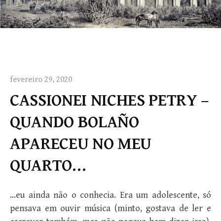
fevereiro 29, 2020
CASSIONEI NICHES PETRY –
QUANDO BOLAÑO
APARECEU NO MEU
QUARTO…
…eu ainda não o conhecia. Era um adolescente, só
pen­sava em ouvir música (minto, gostava de ler e