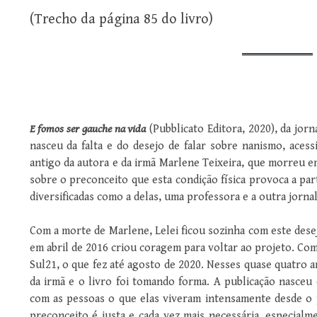
(Trecho da página 85 do livro)
E fomos ser gauche na vida
(Pubblicato Editora, 2020), da jorn
nasceu da falta e do desejo de falar sobre nanismo, acessi
antigo da autora e da irmã Marlene Teixeira, que morreu em
sobre o preconceito que esta condição física provoca a part
diversificadas como a delas, uma professora e a outra jorna
Com a morte de Marlene, Lelei ficou sozinha com este des
em abril de 2016 criou coragem para voltar ao projeto. C
Sul21, o que fez até agosto de 2020. Nesses quase quatro a
da irmã e o livro foi tomando forma. A publicação nasceu
com as pessoas o que elas viveram intensamente desde o p
preconceito é justa e cada vez mais necessária, especia