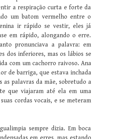
ntir a respiração curta e forte da
ando um batom vermelho entre o
ina ir rápido se vestir, eles já
ase em rápido, alongando o erre.
nto pronunciava a palavra: em
dos inferiores, mas os lábios se
cida com um cachorro raivoso. Ana
dor de barriga, que estava inchada
as as palavras da mãe, sobretudo a
rte que viajaram até ela em uma
 suas cordas vocais, e se meteram
gualimpia sempre dizia. Em boca
ndensadas em erres, mas estando