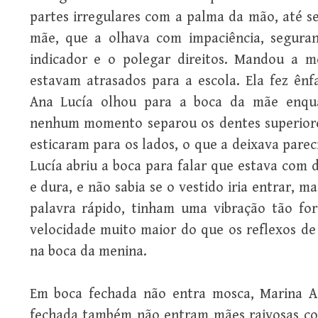
partes irregulares com a palma da mão, até se
mãe, que a olhava com impaciência, segur
indicador e o polegar direitos. Mandou a men
estavam atrasados para a escola. Ela fez ênf
Ana Lucía olhou para a boca da mãe enqua
nenhum momento separou os dentes superiores 
esticaram para os lados, o que a deixava pare
Lucía abriu a boca para falar que estava com 
e dura, e não sabia se o vestido iria entrar, m
palavra rápido, tinham uma vibração tão fo
velocidade muito maior do que os reflexos de
na boca da menina.
Em boca fechada não entra mosca, Marina A
fechada também não entram mães raivosas co