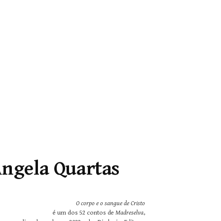
ngela Quartas
O corpo e o sangue de Cristo
é um dos 52 contos de
Madreselva
,