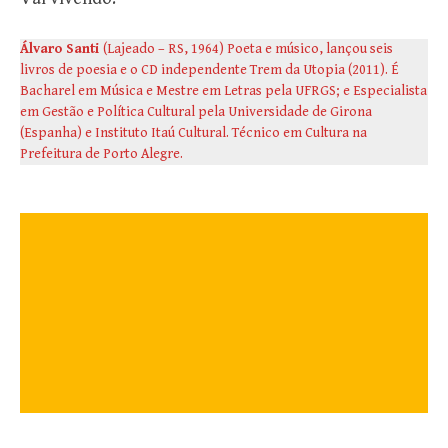
Álvaro Santi
(Lajeado – RS, 1964) Poeta e músico, lançou seis
livros de poesia e o CD independente Trem da Utopia (2011). É
Bacharel em Música e Mestre em Letras pela UFRGS; e Especialista
em Gestão e Política Cultural pela Universidade de Girona
(Espanha) e Instituto Itaú Cultural. Técnico em Cultura na
Prefeitura de Porto Alegre.