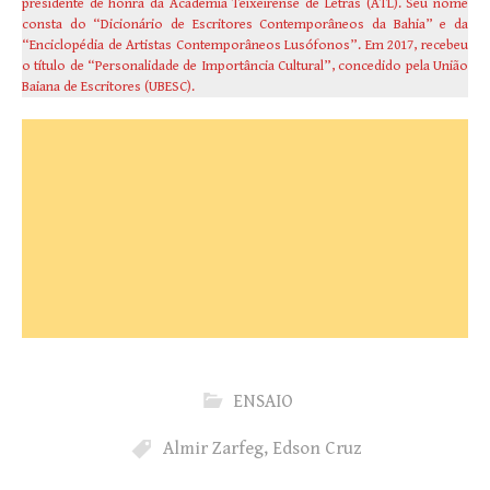
presidente de honra da Academia Teixeirense de Letras (ATL). Seu nome
consta do “Dicionário de Escritores Contemporâneos da Bahia” e da
“Enciclopédia de Artistas Contemporâneos Lusófonos”. Em 2017, recebeu
o título de “Personalidade de Importância Cultural”, concedido pela União
Baiana de Escritores (UBESC).
ENSAIO
Almir Zarfeg
,
Edson Cruz