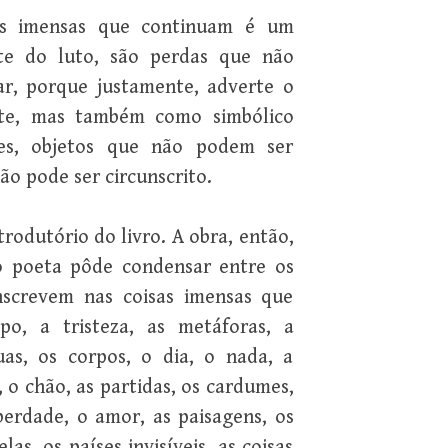
sas imensas que continuam é um
nte do luto, são perdas que não
r, porque justamente, adverte o
te, mas também como simbólico
es, objetos que não podem ser
ão pode ser circunscrito.
rodutório do livro. A obra, então,
o poeta pôde condensar entre os
screvem nas coisas imensas que
o, a tristeza, as metáforas, a
uas, os corpos, o dia, o nada, a
o, o chão, as partidas, os cardumes,
iberdade, o amor, as paisagens, os
elas, os países invisíveis, as coisas