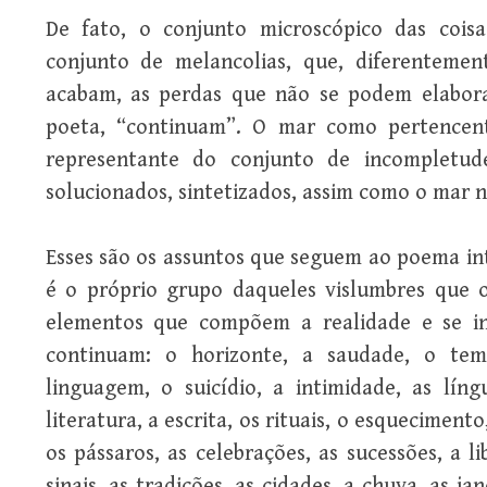
De fato, o conjunto microscópico das coi
conjunto de melancolias, que, diferenteme
acabam, as perdas que não se podem elabora
poeta, “continuam”. O mar como pertencen
representante do conjunto de incompletud
solucionados, sintetizados, assim como o mar n
Esses são os assuntos que seguem ao poema int
é o próprio grupo daqueles vislumbres que 
elementos que compõem a realidade e se in
continuam: o horizonte, a saudade, o temp
linguagem, o suicídio, a intimidade, as líng
literatura, a escrita, os rituais, o esqueciment
os pássaros, as celebrações, as sucessões, a l
sinais, as tradições, as cidades, a chuva, as jan