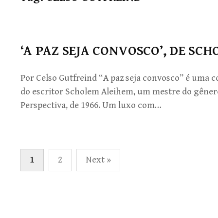
‘A PAZ SEJA CONVOSCO’, DE SC
Por Celso Gutfreind “A paz seja convosco” é uma c
do escritor Scholem Aleihem, um mestre do gênero 
Perspectiva, de 1966. Um luxo com…
Paginação
1
2
Next »
de
posts