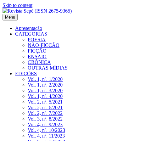
Skip to content
Revista Sepé (ISSN 2675-9365)
Revista literária sediada em Porto Alegre, RS. Editada por Lucio Car
Menu
Apresentação
CATEGORIAS
POESIA
NÃO-FICÇÃO
FICÇÃO
ENSAIO
CRÔNICA
OUTRAS MÍDIAS
EDIÇÕES
Vol. 1, nº. 1/2020
Vol. 1, nº. 2/2020
Vol. 1, nº. 3/2020
Vol. 1, nº. 4/2020
Vol. 2, nº. 5/2021
Vol. 2, nº. 6/2021
Vol. 2, nº. 7/2022
Vol. 3, nº. 8/2022
Vol. 4, nº. 9/2023
Vol. 4, nº. 10/2023
Vol. 4, nº. 11/2023