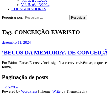
Vol. 5, nº. 12/2024
Vol. 5, nº. 13/2024
COLABORADORES
Pesquisar por:
Tag:
CONCEIÇÃO EVARISTO
dezembro 11, 2024
‘BECOS DA MEMÓRIA’, DE CONCEIÇ
Por Fátima Farias Escrevivência significa escrever vivências, o que 
forma,…
Paginação de posts
1
2
Next »
Powered by
WordPress
|
Theme:
Write
by Themegraphy