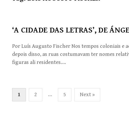
‘A CIDADE DAS LETRAS’, DE ÁN
Por Luís Augusto Fischer Nos tempos coloniais e ao
depois disso, as ruas costumavam ter nomes relativ
figuras ali residentes….
Paginação
1
2
…
5
Next »
de
posts