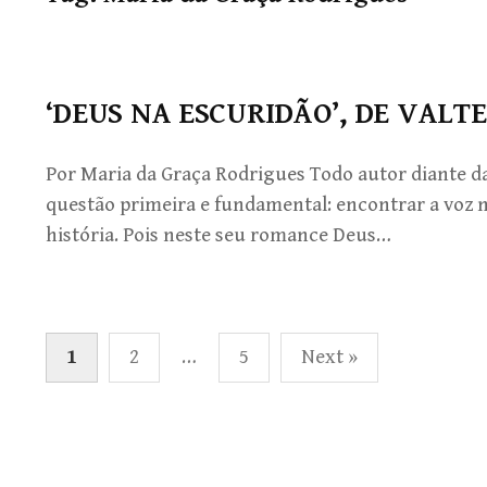
‘DEUS NA ESCURIDÃO’, DE VALT
Por Maria da Graça Rodrigues Todo autor diante d
questão primeira e fundamental: encontrar a voz n
história. Pois neste seu romance Deus…
Paginação
1
2
…
5
Next »
de
posts