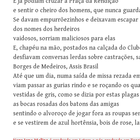
E já podiam cruzar a Praça da Rendição
e sentir o cheiro dos homens, que nunca guar
Se davam empurrõezinhos e deixavam escapar 
dos nomes dos herdeiros
vaidosos, sorriam maliciosos para elas
E, chapéu na mão, postados na calçada do Clu
desfiavam conversas lerdas sobre castrações, sa
Borges de Medeiros, Assis Brasil
Até que um dia, numa saída de missa rezada em
viam passar as gurias rindo e se roçando os qua
vestidas de gris, como se dizia por estas plagas
as bocas rosadas dos batons das amigas
sentindo o alvoroço de jogar fora as roupas sem
e se vestirem de azul hortênsia, bois de rose, l