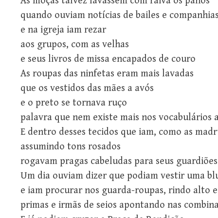
As moças talvez lavassem com raiva os panos
quando ouviam notícias de bailes e companhias
e na igreja iam rezar
aos grupos, com as velhas
e seus livros de missa encapados de couro
As roupas das ninfetas eram mais lavadas
que os vestidos das mães a avós
e o preto se tornava ruço
palavra que nem existe mais nos vocabulários a
E dentro desses tecidos que iam, como as mad
assumindo tons rosados
rogavam pragas cabeludas para seus guardiões
Um dia ouviam dizer que podiam vestir uma bl
e iam procurar nos guarda-roupas, rindo alto 
primas e irmãs de seios apontando nas combin