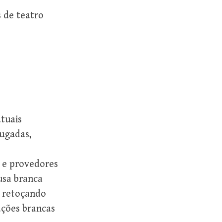
 de teatro
tuais
rugadas,
 e provedores
usa branca
e retoçando
ações brancas