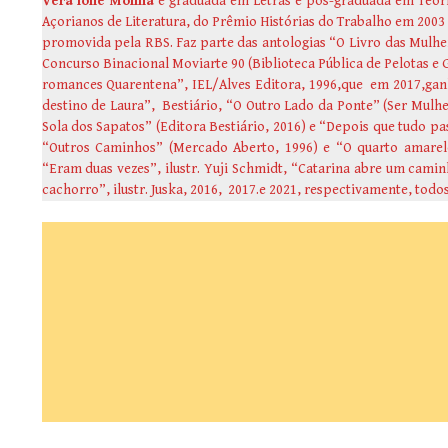
Vera Ione Molina
é graduada em Letras e pós-graduada em Teoria
Açorianos de Literatura, do Prêmio Histórias do Trabalho em 2003 
promovida pela RBS. Faz parte das antologias “O Livro das Mulher
Concurso Binacional Moviarte 90 (Biblioteca Pública de Pelotas e 
romances Quarentena”, IEL/Alves Editora, 1996,que em 2017,ganho
destino de Laura”, Bestiário, “O Outro Lado da Ponte” (Ser Mulh
Sola dos Sapatos” (Editora Bestiário, 2016) e “Depois que tudo pa
“Outros Caminhos” (Mercado Aberto, 1996) e “O quarto amarelo” 
“Eram duas vezes”, ilustr. Yuji Schmidt, “Catarina abre um camin
cachorro”, ilustr. Juska, 2016, 2017.e 2021, respectivamente, todo