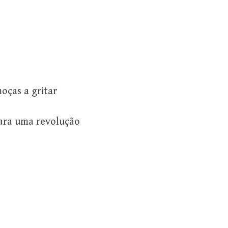
oças a gritar
ara uma revolução
s