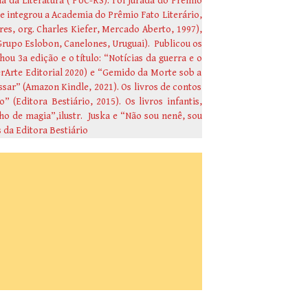
 da Literatura ( PUC-RS). Foi jurada do Prêmio
e integrou a Academia do Prêmio Fato Literário,
es, org. Charles Kiefer, Mercado Aberto, 1997),
Grupo Eslobon, Canelones, Uruguai). Publicou os
u 3a edição e o título: “Notícias da guerra e o
erArte Editorial 2020) e “Gemido da Morte sob a
ssar” (Amazon Kindle, 2021). Os livros de contos
(Editora Bestiário, 2015). Os livros infantis,
ho de magia”,ilustr. Juska e “Não sou nenê, sou
s da Editora Bestiário