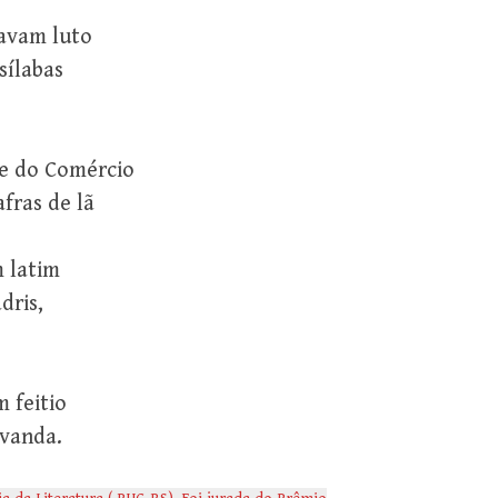
davam luto
sílabas
be do Comércio
fras de lã
 latim
dris,
 feitio
avanda.