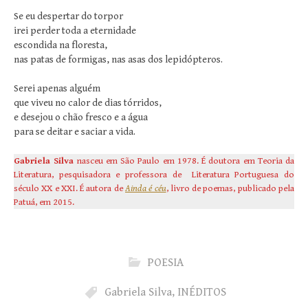
Se eu despertar do torpor
irei perder toda a eternidade
escondida na floresta,
nas patas de formigas, nas asas dos lepidópteros.
Serei apenas alguém
que viveu no calor de dias tórridos,
e desejou o chão fresco e a água
para se deitar e saciar a vida.
Gabriela Silva
nasceu em São Paulo em 1978. É doutora em Teoria da
Literatura, pesquisadora e professora de Literatura Portuguesa do
século XX e XXI. É autora de
Ainda é céu
, livro de poemas, publicado pela
Patuá, em 2015.
POESIA
Gabriela Silva
,
INÉDITOS