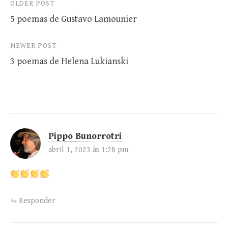
Post
OLDER POST
5 poemas de Gustavo Lamounier
navigation
NEWER POST
3 poemas de Helena Lukianski
Pippo Bunorrotri
abril 1, 2023 às 1:28 pm
Responder