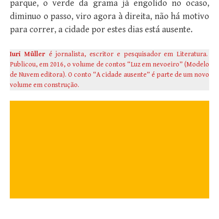
parque, o verde da grama já engolido no ocaso,
diminuo o passo, viro agora à direita, não há motivo
para correr, a cidade por estes dias está ausente.
Iuri Müller
é jornalista, escritor e pesquisador em Literatura.
Publicou, em 2016, o volume de contos “Luz em nevoeiro” (Modelo
de Nuvem editora). O conto “A cidade ausente” é parte de um novo
volume em construção.