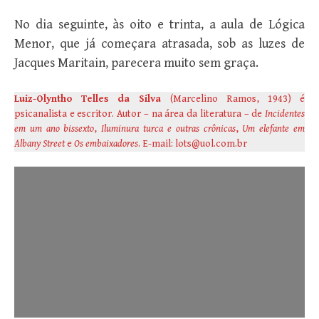
No dia seguinte, às oito e trinta, a aula de Lógica
Menor, que já começara atrasada, sob as luzes de
Jacques Maritain, parecera muito sem graça.
Luiz-Olyntho Telles da Silva
(Marcelino Ramos, 1943) é
psicanalista e escritor. Autor – na área da literatura – de
Incidentes
em um ano bissexto
,
Iluminura turca e outras crônicas
,
Um elefante em
Albany Street
e
Os embaixadores
. E-mail: lots@uol.com.br