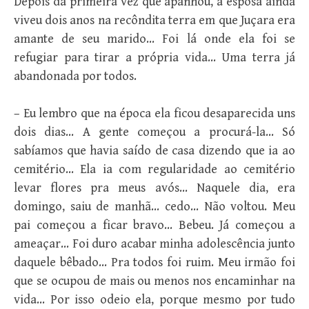
Depois da primeira vez que apanhou, a esposa ainda
viveu dois anos na recôndita terra em que Juçara era
amante de seu marido… Foi lá onde ela foi se
refugiar para tirar a própria vida… Uma terra já
abandonada por todos.
– Eu lembro que na época ela ficou desaparecida uns
dois dias… A gente começou a procurá-la… Só
sabíamos que havia saído de casa dizendo que ia ao
cemitério… Ela ia com regularidade ao cemitério
levar flores pra meus avós… Naquele dia, era
domingo, saiu de manhã… cedo… Não voltou. Meu
pai começou a ficar bravo… Bebeu. Já começou a
ameaçar… Foi duro acabar minha adolescência junto
daquele bêbado… Pra todos foi ruim. Meu irmão foi
que se ocupou de mais ou menos nos encaminhar na
vida… Por isso odeio ela, porque mesmo por tudo