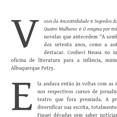
V
ozes da Ancestralidade
e
Segredos d
Quatro Mulheres
e
O enigma por tr
novelas que antecedem “A sombr
dos setenta anos, como a aut
destacar. Conheci Neusa no i
oficina de literatura para a infância, min
Albuquerque Petry.
E
la andava então às voltas com as 
nos respectivos cursos de jornal
teatro que fora premiada. A pr
diversificar sua escrita, totalment
Fiquei décadas sem saber notícia