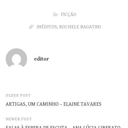
FICÇÃO
INÉDITOS
,
ROCHELE BAGATINI
editor
Post
OLDER POST
ARTIGAS, UM CAMINHO – ELAINE TAVARES
navigation
NEWER POST
FALAS À ESPERA DE ESCUTA – ANA LÚCIA LIBERATO