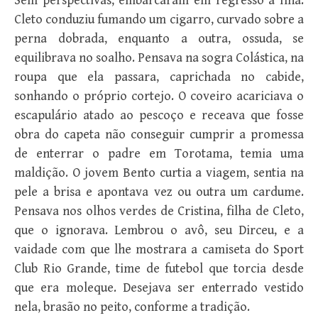
Sem perspectivas, embarcaram em regresso à Ilha.
Cleto conduziu fumando um cigarro, curvado sobre a
perna dobrada, enquanto a outra, ossuda, se
equilibrava no soalho. Pensava na sogra Colástica, na
roupa que ela passara, caprichada no cabide,
sonhando o próprio cortejo. O coveiro acariciava o
escapulário atado ao pescoço e receava que fosse
obra do capeta não conseguir cumprir a promessa
de enterrar o padre em Torotama, temia uma
maldição. O jovem Bento curtia a viagem, sentia na
pele a brisa e apontava vez ou outra um cardume.
Pensava nos olhos verdes de Cristina, filha de Cleto,
que o ignorava. Lembrou o avô, seu Dirceu, e a
vaidade com que lhe mostrara a camiseta do Sport
Club Rio Grande, time de futebol que torcia desde
que era moleque. Desejava ser enterrado vestido
nela, brasão no peito, conforme a tradição.