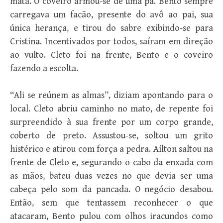
mata. O coveiro armou-se de uma pá. Bento sempre
carregava um facão, presente do avô ao pai, sua
única herança, e tirou do sabre exibindo-se para
Cristina. Incentivados por todos, saíram em direção
ao vulto. Cleto foi na frente, Bento e o coveiro
fazendo a escolta.
“Ali se reúnem as almas”, diziam apontando para o
local. Cleto abriu caminho no mato, de repente foi
surpreendido à sua frente por um corpo grande,
coberto de preto. Assustou-se, soltou um grito
histérico e atirou com força a pedra. Aílton saltou na
frente de Cleto e, segurando o cabo da enxada com
as mãos, bateu duas vezes no que devia ser uma
cabeça pelo som da pancada. O negócio desabou.
Então, sem que tentassem reconhecer o que
atacaram, Bento pulou com olhos iracundos como