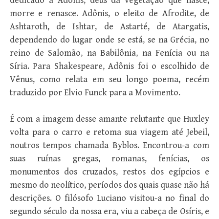
dedicado a Adônis, deus da vegetação que nasce,
morre e renasce. Adônis, o eleito de Afrodite, de
Ashtaroth, de Ishtar, de Astarté, de Atargatis,
dependendo do lugar onde se está, se na Grécia, no
reino de Salomão, na Babilônia, na Fenícia ou na
Síria. Para Shakespeare, Adônis foi o escolhido de
Vênus, como relata em seu longo poema, recém
traduzido por Elvio Funck para a Movimento.
É com a imagem desse amante relutante que Huxley
volta para o carro e retoma sua viagem até Jebeil,
noutros tempos chamada Byblos. Encontrou-a com
suas ruínas gregas, romanas, fenícias, os
monumentos dos cruzados, restos dos egípcios e
mesmo do neolítico, períodos dos quais quase não há
descrições. O filósofo Luciano visitou-a no final do
segundo século da nossa era, viu a cabeça de Osíris, e