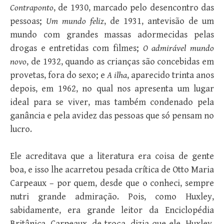
Contraponto
, de 1930, marcado pelo desencontro das
pessoas;
Um mundo feliz
, de 1931, antevisão de um
mundo com grandes massas adormecidas pelas
drogas e entretidas com filmes;
O admirável mundo
novo
, de 1932, quando as crianças são concebidas em
provetas, fora do sexo; e
A ilha
, aparecido trinta anos
depois, em 1962, no qual nos apresenta um lugar
ideal para se viver, mas também condenado pela
ganância e pela avidez das pessoas que só pensam no
lucro.
Ele acreditava que a literatura era coisa de gente
boa, e isso lhe acarretou pesada crítica de Otto Maria
Carpeaux – por quem, desde que o conheci, sempre
nutri grande admiração. Pois, como Huxley,
sabidamente, era grande leitor da Enciclopédia
Britânica, Carpeaux, de troça, dizia que ele, Huxley,