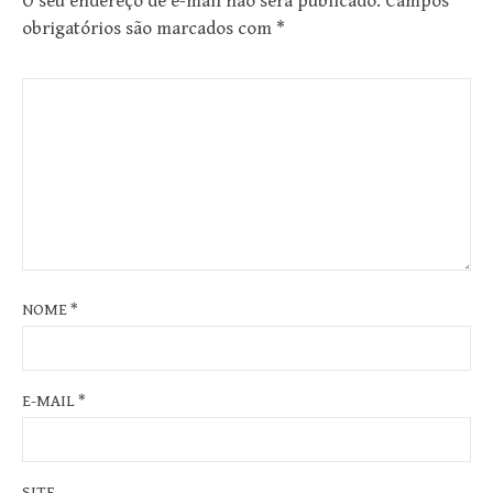
O seu endereço de e-mail não será publicado.
Campos
obrigatórios são marcados com
*
NOME
*
E-MAIL
*
SITE