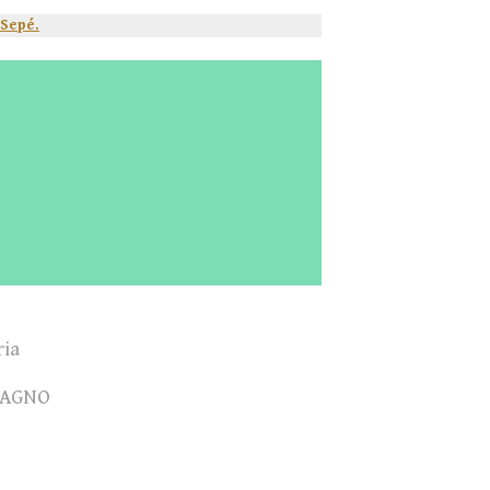
 Sepé.
ia
CAGNO