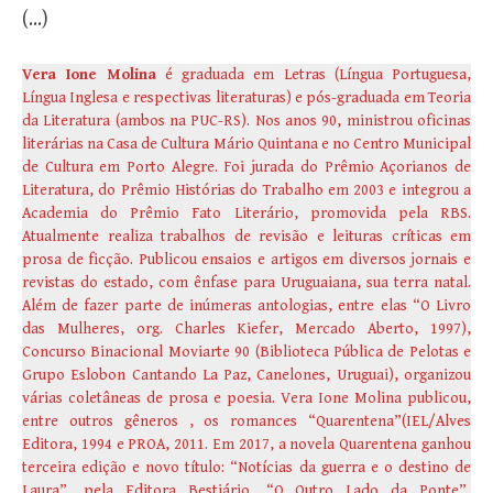
(…)
Vera Ione Molina
é graduada em Letras (Língua Portuguesa,
Língua Inglesa e respectivas literaturas) e pós-graduada em Teoria
da Literatura (ambos na PUC-RS). Nos anos 90, ministrou oficinas
literárias na Casa de Cultura Mário Quintana e no Centro Municipal
de Cultura em Porto Alegre. Foi jurada do Prêmio Açorianos de
Literatura, do Prêmio Histórias do Trabalho em 2003 e integrou a
Academia do Prêmio Fato Literário, promovida pela RBS.
Atualmente realiza trabalhos de revisão e leituras críticas em
prosa de ficção. Publicou ensaios e artigos em diversos jornais e
revistas do estado, com ênfase para Uruguaiana, sua terra natal.
Além de fazer parte de inúmeras antologias, entre elas “O Livro
das Mulheres, org. Charles Kiefer, Mercado Aberto, 1997),
Concurso Binacional Moviarte 90 (Biblioteca Pública de Pelotas e
Grupo Eslobon Cantando La Paz, Canelones, Uruguai), organizou
várias coletâneas de prosa e poesia. Vera Ione Molina publicou,
entre outros gêneros , os romances “Quarentena”(IEL/Alves
Editora, 1994 e PROA, 2011. Em 2017, a novela Quarentena ganhou
terceira edição e novo título: “Notícias da guerra e o destino de
Laura”, pela Editora Bestiário, “O Outro Lado da Ponte”,