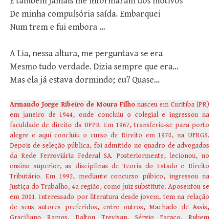
E também jamais me informaram dos motivos
De minha compulsória saída. Embarquei
Num trem e fui embora …
A Lia, nessa altura, me perguntava se era
Mesmo tudo verdade. Dizia sempre que era…
Mas ela já estava dormindo; eu? Quase…
Armando Jorge Ribeiro de Moura Filho
nasceu em Curitiba (PR)
em janeiro de 1944, onde concluiu o colegial e ingressou na
faculdade de direito da UFPR. Em 1967, transferiu-se para porto
alegre e aqui concluiu o curso de Direito em 1970, na UFRGS.
Depois de seleção pública, foi admitido no quadro de advogados
da Rede Ferroviária Federal SA. Posteriormente, lecionou, no
ensino superior, as disciplinas de Teoria do Estado e Direito
Tributário. Em 1992, mediante concurso púbico, ingressou na
Justiça do Trabalho, 4a região, como juiz substituto. Aposentou-se
em 2001. Interessado por literatura desde jovem, tem na relação
de seus autores preferidos, entre outros, Machado de Assis,
Graciliano Ramos, Dalton Trevisan, Sérgio Faraco, Rubem