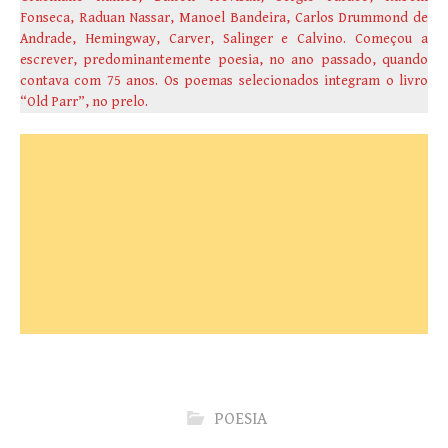
Fonseca, Raduan Nassar, Manoel Bandeira, Carlos Drummond de
Andrade, Hemingway, Carver, Salinger e Calvino. Começou a
escrever, predominantemente poesia, no ano passado, quando
contava com 75 anos. Os poemas selecionados integram o livro
“Old Parr”, no prelo.
POESIA