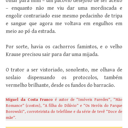
olhar para mim – um pacóvio desejoso de ser aceito
– enquanto não me viu dar uma mordiscada e
engolir contrariado esse mesmo pedacinho de tripa
e sangue que agora me voltava em engulhos em
meio ao pó da estrada.
Por sorte, havia os cachorros famintos, e o velho
Krause precisou sair para dar uma mijada.
O trator a ser vistoriado, sonolento, me olhava de
soslaio dispensando os protocolos, também
vermelho brilhante, desde os fundos do barracão.
Miguel da Costa Franco
é autor de “Imóveis Paredes”, “Não
Romance” (contos), “A filha do Dilúvio” e “Os Heróis do Parque
Borowski”, corroteirista do telefilme e da série de tevê “Doce de
mãe”.