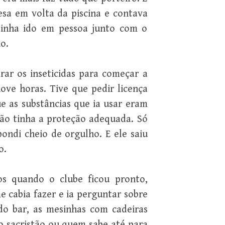
esa em volta da piscina e contava
tinha ido em pessoa junto com o
o.
ar os inseticidas para começar a
nove horas. Tive que pedir licença
ue as substâncias que ia usar eram
 não tinha a proteção adequada. Só
ndi cheio de orgulho. E ele saiu
o.
s quando o clube ficou pronto,
 cabia fazer e ia perguntar sobre
do bar, as mesinhas com cadeiras
 o sacristão ou quem sabe até para