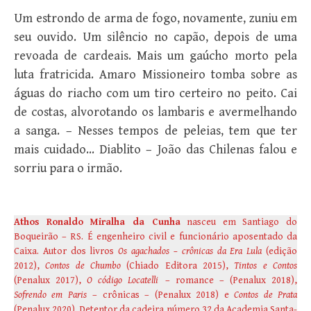
Um estrondo de arma de fogo, novamente, zuniu em
seu ouvido. Um silêncio no capão, depois de uma
revoada de cardeais. Mais um gaúcho morto pela
luta fratricida. Amaro Missioneiro tomba sobre as
águas do riacho com um tiro certeiro no peito. Cai
de costas, alvorotando os lambaris e avermelhando
a sanga. – Nesses tempos de peleias, tem que ter
mais cuidado… Diablito – João das Chilenas falou e
sorriu para o irmão.
Athos Ronaldo Miralha da Cunha
nasceu em Santiago do
Boqueirão – RS. É engenheiro civil e funcionário aposentado da
Caixa. Autor dos livros
Os agachados – crônicas da Era Lula
(edição
2012),
Contos de Chumbo
(Chiado Editora 2015),
Tintos e Contos
(Penalux 2017),
O código Locatelli
– romance – (Penalux 2018),
Sofrendo em Paris
– crônicas – (Penalux 2018) e
Contos de Prata
(Penalux 2020). Detentor da cadeira número 32 da Academia Santa-