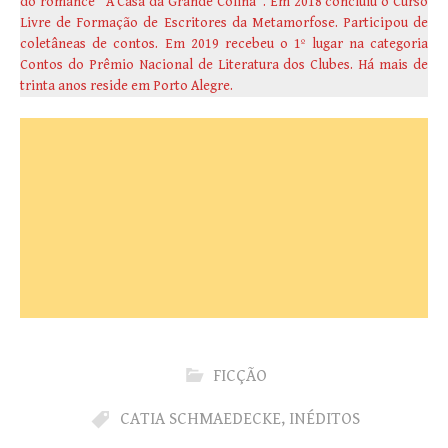
do romance “A Casa da Grande Colina”. Em 2018 concluiu o Curso
Livre de Formação de Escritores da Metamorfose. Participou de
coletâneas de contos. Em 2019 recebeu o 1º lugar na categoria
Contos do Prêmio Nacional de Literatura dos Clubes. Há mais de
trinta anos reside em Porto Alegre.
FICÇÃO
CATIA SCHMAEDECKE
,
INÉDITOS