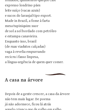
folhados, quinhentos-queijos café
expresso londrino pães
leite suíço (vacas azuis)
e sucos do laranjal tipo export.
Made in Brazil, a fome à farta
mesa tupiniquim: suor
de sol a sol bordado com petróleo
e estampa canavieira.
Enquanto isso, brasil
(de ruas viadutos calçadas)
vaga à revelia empurrando
recicru i fasso linpesa,
a língua-urgência de quem quer comer.
A casa na árvore
Depois de a gente crescer, a casa da árvore
não tem mais lugar. De poema
já não adormece, ficou lá atrás
aquela criança que de galho em galho