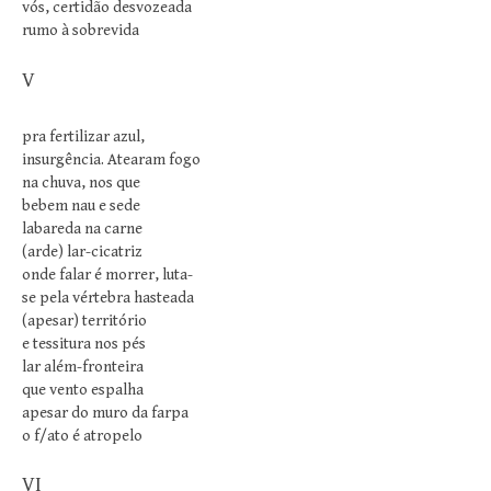
vós, certidão desvozeada
rumo à sobrevida
V
pra fertilizar azul,
insurgência. Atearam fogo
na chuva, nos que
bebem nau e sede
labareda na carne
(arde) lar-cicatriz
onde falar é morrer, luta-
se pela vértebra hasteada
(apesar) território
e tessitura nos pés
lar além-fronteira
que vento espalha
apesar do muro da farpa
o f/ato é atropelo
VI