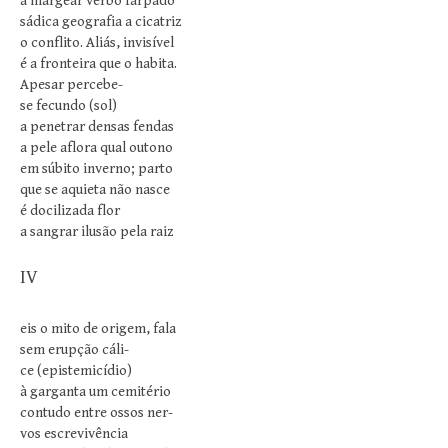
a margear verbo farpado
sádica geografia a cicatriz
o conflito. Aliás, invisível
é a fronteira que o habita.
Apesar percebe-
se fecundo (sol)
a penetrar densas fendas
a pele aflora qual outono
em súbito inverno; parto
que se aquieta não nasce
é docilizada flor
a sangrar ilusão pela raiz
IV
eis o mito de origem, fala
sem erupção cáli-
ce (epistemicídio)
à garganta um cemitério
contudo entre ossos ner-
vos escrevivência