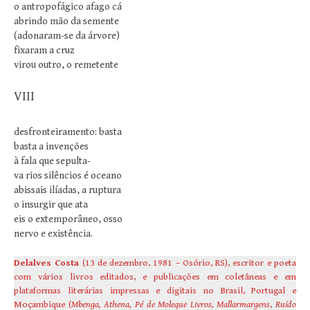
o antropofágico afago cá
abrindo mão da semente
(adonaram-se da árvore)
fixaram a cruz
virou outro, o remetente
VIII
desfronteiramento: basta
basta a invenções
à fala que sepulta-
va rios silêncios é oceano
abissais ilíadas, a ruptura
o insurgir que ata
eis o extemporâneo, osso
nervo e existência.
Delalves Costa
(13 de dezembro, 1981 – Osório, RS), escritor e poeta
com vários livros editados, e publicações em coletâneas e em
plataformas literárias impressas e digitais no Brasil, Portugal e
Moçambique (
Mbenga, Athena, Pé de Moleque Livros,
Mallarmargens
,
Ruído