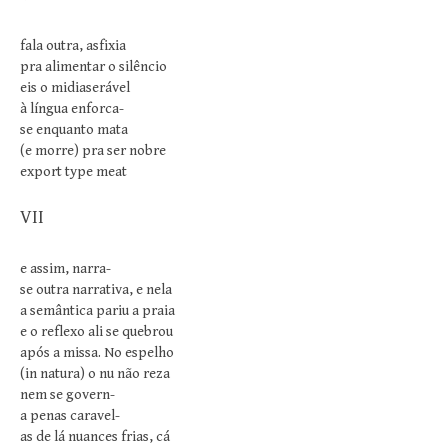
fala outra, asfixia
pra alimentar o silêncio
eis o midiaserável
à língua enforca-
se enquanto mata
(e morre) pra ser nobre
export type meat
VII
e assim, narra-
se outra narrativa, e nela
a semântica pariu a praia
e o reflexo ali se quebrou
após a missa. No espelho
(in natura) o nu não reza
nem se govern-
a penas caravel-
as de lá nuances frias, cá