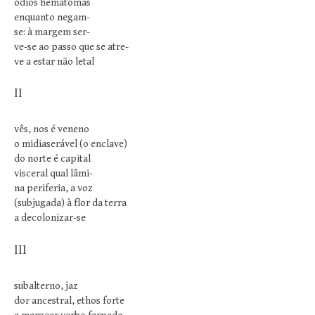
ódios hematomas
enquanto negam-
se: à margem ser-
ve-se ao passo que se atre-
ve a estar não letal
II
vês, nos é veneno
o midiaserável (o enclave)
do norte é capital
visceral qual lâmi-
na periferia, a voz
(subjugada) à flor da terra
a decolonizar-se
III
subalterno, jaz
dor ancestral, ethos forte