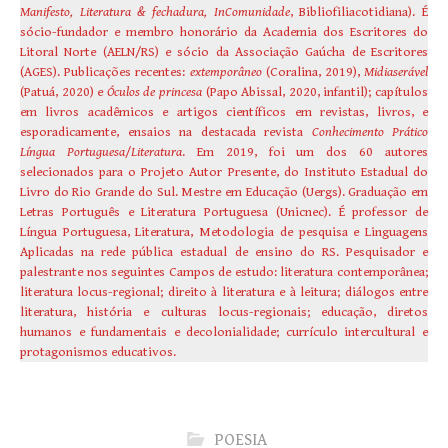
Manifesto, Literatura & fechadura, InComunidade
, Bibliofiliacotidiana). É
sócio-fundador e membro honorário da Academia dos Escritores do
Litoral Norte (AELN/RS) e sócio da Associação Gaúcha de Escritores
(AGES). Publicações recentes:
extemporâneo
(Coralina, 2019),
Midiaserável
(Patuá, 2020) e
Óculos de princesa
(Papo Abissal, 2020, infantil); capítulos
em livros acadêmicos e artigos científicos em revistas, livros, e
esporadicamente, ensaios na destacada revista
Conhecimento Prático
Língua Portuguesa
/
Literatura
. Em 2019, foi um dos 60 autores
selecionados para o Projeto Autor Presente, do Instituto Estadual do
Livro do Rio Grande do Sul. Mestre em Educação (Uergs). Graduação em
Letras Português e Literatura Portuguesa (Unicnec). É professor de
Língua Portuguesa, Literatura, Metodologia de pesquisa e Linguagens
Aplicadas na rede pública estadual de ensino do RS. Pesquisador e
palestrante nos seguintes Campos de estudo: literatura contemporânea;
literatura locus-regional; direito à literatura e à leitura; diálogos entre
literatura, história e culturas locus-regionais; educação, diretos
humanos e fundamentais e decolonialidade; currículo intercultural e
protagonismos educativos.
POESIA