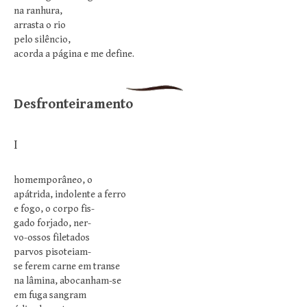
na ranhura,
arrasta o rio
pelo silêncio,
acorda a página e me define.
Desfronteiramento
I
homemporâneo, o
apátrida, indolente a ferro
e fogo, o corpo fis-
gado forjado, ner-
vo-ossos filetados
parvos pisoteiam-
se ferem carne em transe
na lâmina, abocanham-se
em fuga sangram