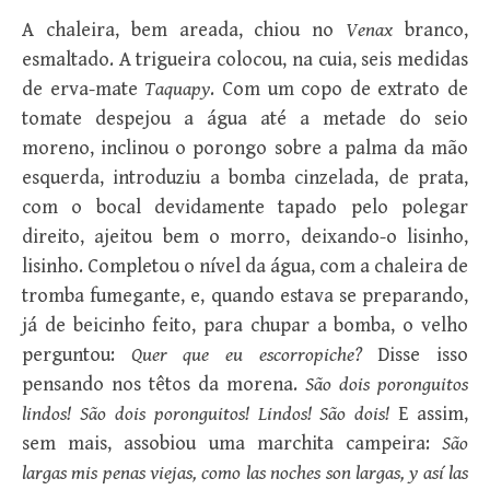
A chaleira, bem areada, chiou no
Venax
branco,
esmaltado. A trigueira colocou, na cuia, seis medidas
de erva-mate
Taquapy
. Com um copo de extrato de
tomate despejou a água até a metade do seio
moreno, inclinou o porongo sobre a palma da mão
esquerda, introduziu a bomba cinzelada, de prata,
com o bocal devidamente tapado pelo polegar
direito, ajeitou bem o morro, deixando-o lisinho,
lisinho. Completou o nível da água, com a chaleira de
tromba fumegante, e, quando estava se preparando,
já de beicinho feito, para chupar a bomba, o velho
perguntou:
Quer que eu escorropiche?
Disse isso
pensando nos têtos da morena.
São dois poronguitos
lindos! São dois poronguitos! Lindos! São dois!
E assim,
sem mais, assobiou uma marchita campeira:
São
largas mis penas viejas, como las noches son largas, y así las