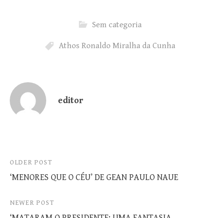
Sem categoria
Athos Ronaldo Miralha da Cunha
editor
Post
OLDER POST
‘MENORES QUE O CÉU’ DE GEAN PAULO NAUE
navigation
NEWER POST
‘MATARAM O PRESIDENTE: UMA FANTASIA