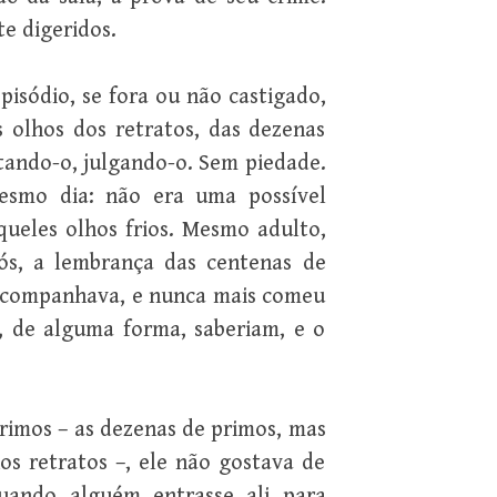
e digeridos.
sódio, se fora ou não castigado,
 olhos dos retratos, das dezenas
tando-o, julgando-o. Sem piedade.
smo dia: não era uma possível
ueles olhos frios. Mesmo adulto,
s, a lembrança das centenas de
 acompanhava, e nunca mais comeu
, de alguma forma, saberiam, e o
imos – as dezenas de primos, mas
s retratos –, ele não gostava de
quando alguém entrasse ali para