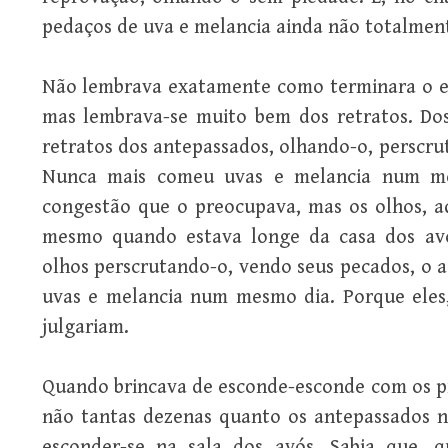
pedaços de uva e melancia ainda não totalment
Não lembrava exatamente como terminara o epi
mas lembrava-se muito bem dos retratos. Dos
retratos dos antepassados, olhando-o, perscru
Nunca mais comeu uvas e melancia num me
congestão que o preocupava, mas os olhos, aq
mesmo quando estava longe da casa dos avó
olhos perscrutando-o, vendo seus pecados, o
uvas e melancia num mesmo dia. Porque eles
julgariam.
Quando brincava de esconde-esconde com os pr
não tantas dezenas quanto os antepassados no
esconder-se na sala dos avós. Sabia que, 