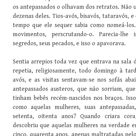
os antepassados o olhavam dos retratos. Não u
dezenas deles. Tios-avós, bisavós, tataravós, 
tempo que ele sequer sabia como nomeá-los.
movimentos, perscrutando-o. Parecia-lhe 
segredos, seus pecados, e isso o apavorava.
Sentia arrepios toda vez que entrava na sala 
repetia, religiosamente, todo domingo à tard
avós, e as visitas sentavam-se nos sofás aba
antepassados austeros, que não sorriam, q
tinham bebês recém-nascidos nos braços. Isso
como aquelas mulheres, suas antepassadas
setenta, oitenta anos? Quando criara cor
descobriu que aquelas mulheres na verdade er
cinco, quarenta anos, apenas maltratadas pelo