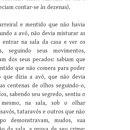
eciam contar-se às dezenas).
arreiral e mentido que não havia
undo a avó, não devia misturar as
 entrar na sala da casa e ver os
os, seguindo seus movimentos,
iam dos seus pecados: sabiam que
entido que não comera para poder
o que dizia a avó, que não devia
as centenas de olhos seguindo-o,
os, sabendo seu segredo, sentiu o
 mesmo, na sala, sob o olhar
isavós, tataravós e outros que não
po demonstravam, mudos, sua
o da sala, a prova de seu crime: