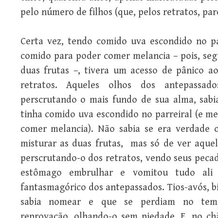
pelo número de filhos (que, pelos retratos, par
Certa vez, tendo comido uva escondido no p
comido para poder comer melancia – pois, seg
duas frutas –, tivera um acesso de pânico ao
retratos. Aqueles olhos dos antepassad
perscrutando o mais fundo de sua alma, sab
tinha comido uva escondido no parreiral (e m
comer melancia). Não sabia se era verdade 
misturar as duas frutas, mas só de ver aquel
perscrutando-o dos retratos, vendo seus pecad
estômago embrulhar e vomitou tudo ali
fantasmagórico dos antepassados. Tios-avós, b
sabia nomear e que se perdiam no tem
reprovação, olhando-o sem piedade. E, no chã